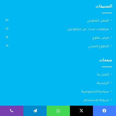
التصنيفات
العمل التطوعي
43
منظمات تبحث عن متطوعين
35
فرص تطوع
16
التطوع الصحي
14
صفحات
إتصل بنا
الرئيسية
سياسة الخصوصية
شروط الإستخدام
من نحن
يسبوك
‫X
واتساب
تيلقرام
ڤايبر