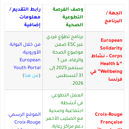
وصف الفرصة
رابط التقديم /
الجهة /
التطوعية
معلومات
البرنامج
الصحية
إضافية
برنامج تطوّع فردي
European
عبر ESC ضمن
من خلال البوابة
Solidarity
موضوع الصحة
الأوروبية:
Corps – نشاط
والرفاه، من 1
European
“Health &
سبتمبر 2025 إلى
Youth Portal
Wellbeing” في
31 أغسطس
(
من هنا
)
فرنسا
2026.
العمل التطوعي
في أنشطة
اجتماعية وصحية
Croix-Rouge
الموقع الرسمي:
مع الصليب الأحمر:
Croix-Rouge
Française
دعم مراكز رعاية،