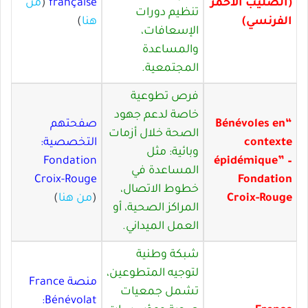
(الصليب الأحمر
française
(
من
تنظيم دورات
الفرنسي)
هنا
)
الإسعافات،
والمساعدة
المجتمعية.
فرص تطوعية
خاصة لدعم جهود
“Bénévoles en
صفحتهم
الصحة خلال أزمات
contexte
التخصصية:
وبائية: مثل
Fondation
épidémique” –
المساعدة في
Croix-Rouge
Fondation
خطوط الاتصال،
Croix-Rouge
(
من هنا
)
المراكز الصحية، أو
العمل الميداني.
شبكة وطنية
لتوجيه المتطوعين،
منصة France
تشمل جمعيات
Bénévolat: