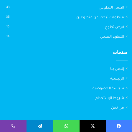
العمل التطوعي
43
منظمات تبحث عن متطوعين
35
فرص تطوع
16
التطوع الصحي
14
صفحات
إتصل بنا
الرئيسية
سياسة الخصوصية
شروط الإستخدام
من نحن
التطوع
التطوع
يسبوك
‫X
واتساب
تيلقرام
ڤايبر