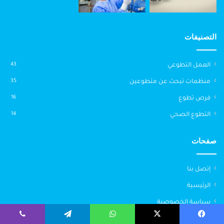
التصنيفات
العمل التطوعي
43
منظمات تبحث عن متطوعين
35
فرص تطوع
16
التطوع الصحي
14
صفحات
إتصل بنا
الرئيسية
سياسة الخصوصية
شروط الإستخدام
يسبوك
‫X
واتساب
تيلقرام
ڤايبر