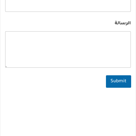
*
الرسالة
ا
ل
إ
س
م
*
Submit